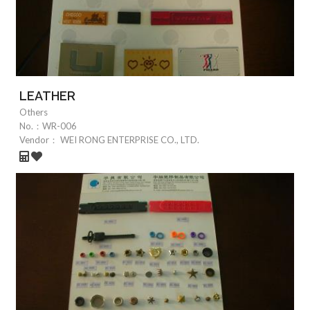
LEATHER
Others
No.：
WR-006
Vendor：
WEI RONG ENTERPRISE CO., LTD.