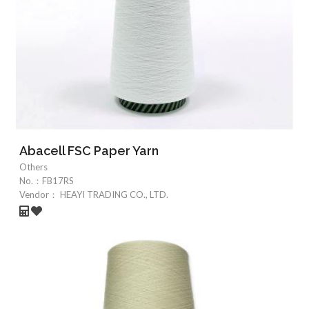
Abacell FSC Paper Yarn
Others
No.：
FB17RS
Vendor：
HEAYI TRADING CO., LTD.