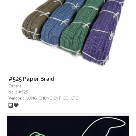
#525 Paper Braid
Others
No.：
#525
Vendor：
LONG-CHUNG ENT. CO., LTD.