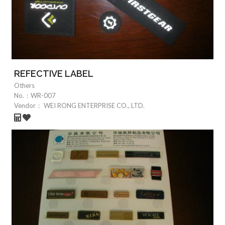
REFECTIVE LABEL
Others
No.：
WR-007
Vendor：
WEI RONG ENTERPRISE CO., LTD.