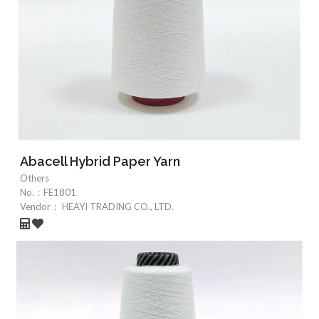
Abacell Hybrid Paper Yarn
Others
No.：
FE1801
Vendor：
HEAYI TRADING CO., LTD.