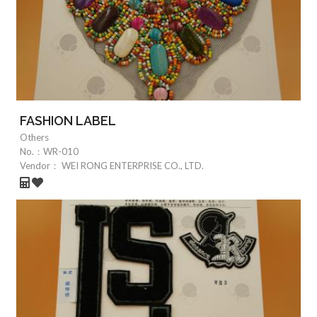
FASHION LABEL
Others
No.：
WR-010
Vendor：
WEI RONG ENTERPRISE CO., LTD.