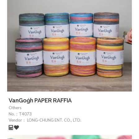
VanGoǵh PAPER RAFFIA
Others
No.：
T4073
Vendor：
LONG-CHUNG ENT. CO., LTD.