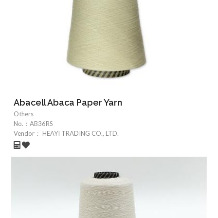
Abacell Abaca Paper Yarn
Others
No.：
AB36RS
Vendor：
HEAYI TRADING CO., LTD.