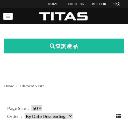
HOME
EXHIBITOR
VISITOR
中文
查詢產品
Home
Filament & Yarn
Page Size：
Order：