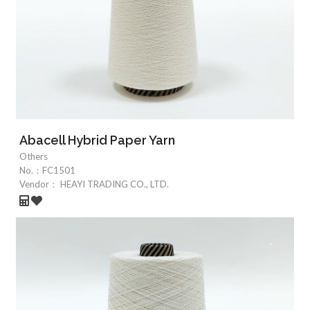
Abacell Hybrid Paper Yarn
Others
No.：
FC1501
Vendor：
HEAYI TRADING CO., LTD.