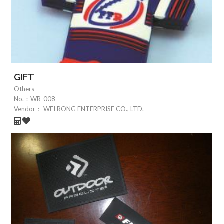
GIFT
Others
No.：
WR-008
Vendor：
WEI RONG ENTERPRISE CO., LTD.