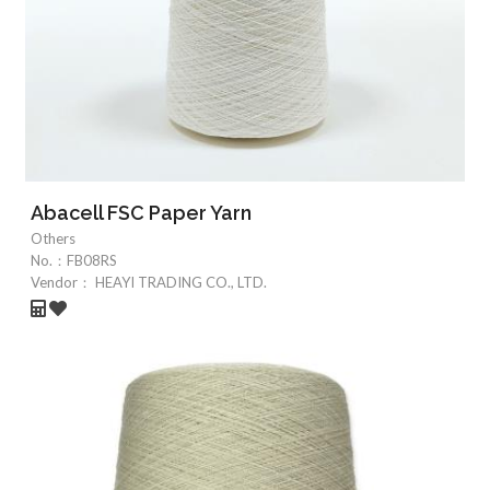
Abacell FSC Paper Yarn
Others
No.：
FB08RS
Vendor：
HEAYI TRADING CO., LTD.