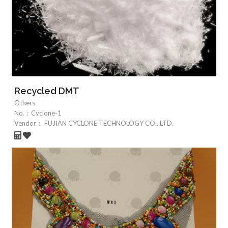
Recycled DMT
Others
No.：
Cyclone-1
Vendor：
FUJIAN CYCLONE TECHNOLOGY CO., LTD.