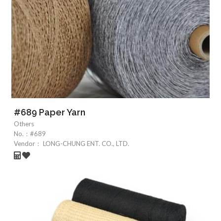
#689 Paper Yarn
Others
No.：
#689
Vendor：
LONG-CHUNG ENT. CO., LTD.