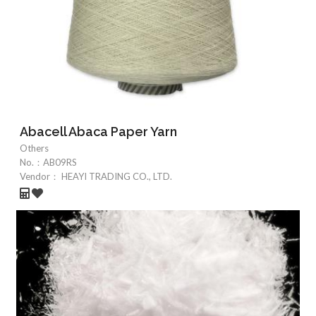
Abacell Abaca Paper Yarn
Others
No.：
AB09RS
Vendor：
HEAYI TRADING CO., LTD.