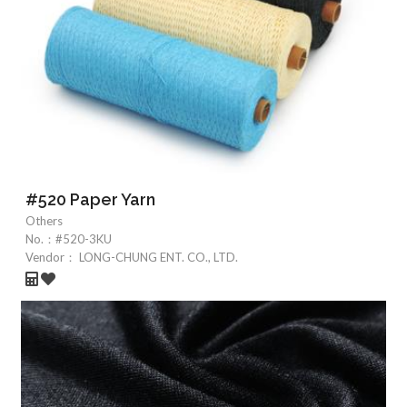
#520 Paper Yarn
Others
No.：
#520-3KU
Vendor：
LONG-CHUNG ENT. CO., LTD.