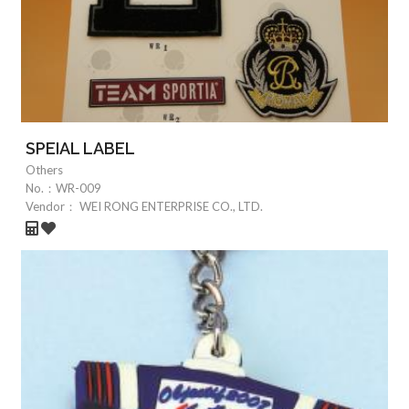
SPEIAL LABEL
Others
No.：
WR-009
Vendor：
WEI RONG ENTERPRISE CO., LTD.