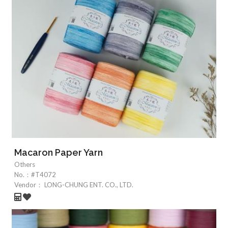
Macaron Paper Yarn
Others
No.：
#T4072
Vendor：
LONG-CHUNG ENT. CO., LTD.