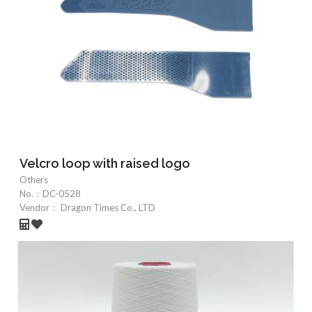
Velcro loop with raised logo
Others
No.：
DC-0528
Vendor：
Dragon Times Co., LTD