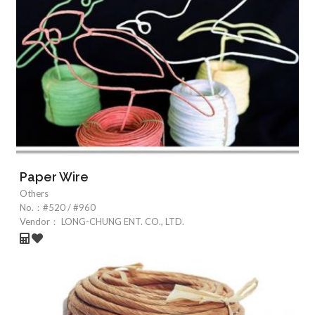
Paper Wire
Others
No.：
#520 / #960
Vendor：
LONG-CHUNG ENT. CO., LTD.