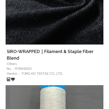
SIRO-WRAPPED｜Filament & Staple Fiber
Blend
Others
No.：
4YSM1N20
Vendor：
TUNG HO TEXTILE CO., LTD.