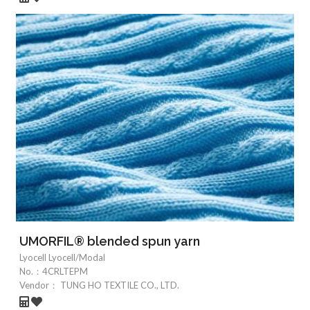
UMORFIL® blended spun yarn
Lyocell Lyocell/Modal
No.：
4CRLTEPM
Vendor：
TUNG HO TEXTILE CO., LTD.