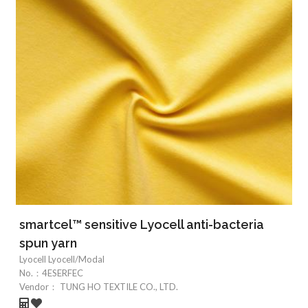
smartcel™ sensitive Lyocell anti-bacteria
spun yarn
Lyocell Lyocell/Modal
No.：
4ESERFEC
Vendor：
TUNG HO TEXTILE CO., LTD.