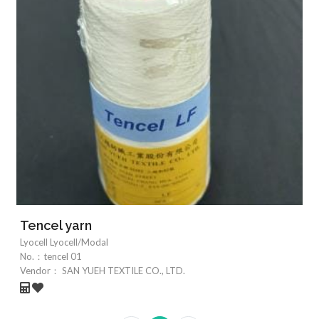
Tencel yarn
Lyocell Lyocell/Modal
No.：
tencel 01
Vendor：
SAN YUEH TEXTILE CO., LTD.