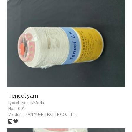
Tencel yarn
Lyocell Lyocell/Modal
No.：
001
Vendor：
SAN YUEH TEXTILE CO., LTD.