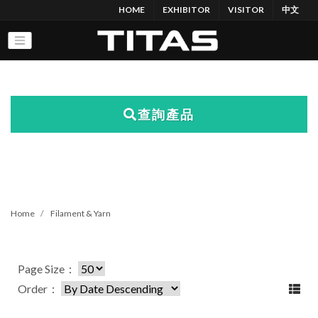
HOME
EXHIBITOR
VISITOR
中文
查詢產品
Home
Filament & Yarn
Page Size：
Order：