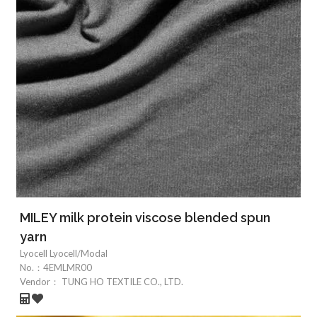
MILEY milk protein viscose blended spun
yarn
Lyocell Lyocell/Modal
No.：
4EMLMR00
Vendor：
TUNG HO TEXTILE CO., LTD.