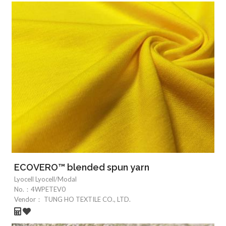
ECOVERO™ blended spun yarn
Lyocell Lyocell/Modal
No.：
4WPETEV0
Vendor：
TUNG HO TEXTILE CO., LTD.