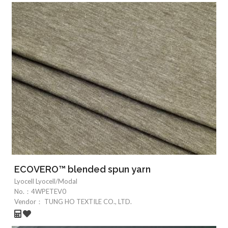
ECOVERO™ blended spun yarn
Lyocell Lyocell/Modal
No.：
4WPETEV0
Vendor：
TUNG HO TEXTILE CO., LTD.