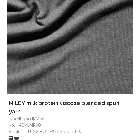
MILEY milk protein viscose blended spun
yarn
Lyocell Lyocell/Modal
No.：
4EMLMR00
Vendor：
TUNG HO TEXTILE CO., LTD.