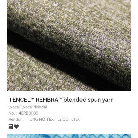
TENCEL™ REFIBRA™ blended spun yarn
Lyocell Lyocell/Modal
No.：
4ERB0000
Vendor：
TUNG HO TEXTILE CO., LTD.