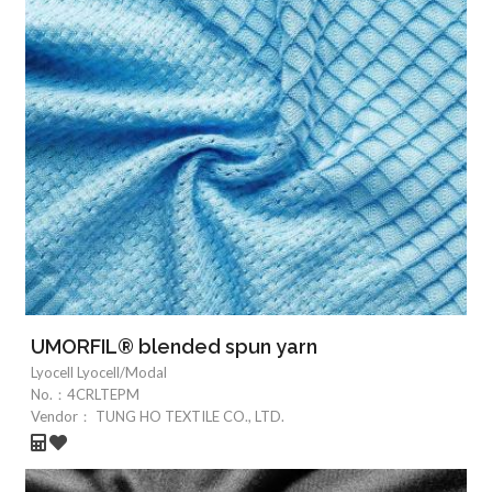
UMORFIL® blended spun yarn
Lyocell Lyocell/Modal
No.：
4CRLTEPM
Vendor：
TUNG HO TEXTILE CO., LTD.