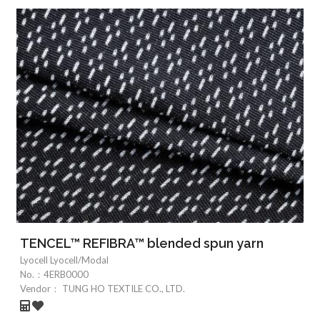
TENCEL™ REFIBRA™ blended spun yarn
Lyocell Lyocell/Modal
No.：
4ERB0000
Vendor：
TUNG HO TEXTILE CO., LTD.