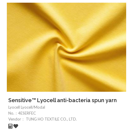
Sensitive™ Lyocell anti-bacteria spun yarn
Lyocell Lyocell/Modal
No.：
4ESERFEC
Vendor：
TUNG HO TEXTILE CO., LTD.