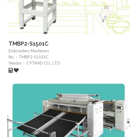
TMBP2-S1501C
Embroidery Machinery
No.：
TMBP2-S1501C
Vendor：
CYTRAD CO., LTD.