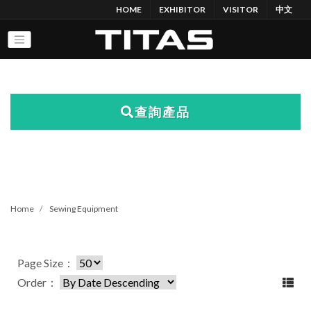
HOME
EXHIBITOR
VISITOR
中文
查詢產品
Home
Sewing Equipment
Page Size：
Order：