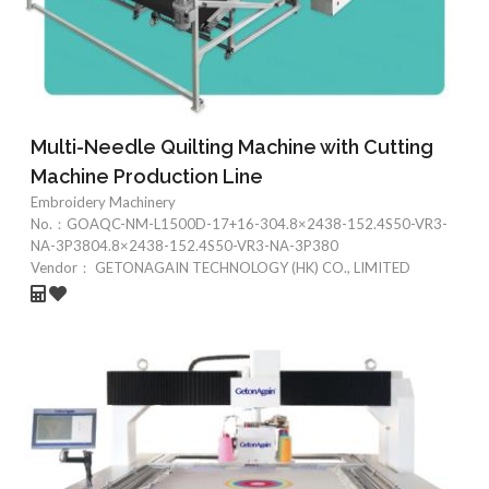
Multi-Needle Quilting Machine with Cutting
Machine Production Line
Embroidery Machinery
No.：
GOAQC-NM-L1500D-17+16-304.8×2438-152.4S50-VR3-
NA-3P3804.8×2438-152.4S50-VR3-NA-3P380
Vendor：
GETONAGAIN TECHNOLOGY (HK) CO., LIMITED