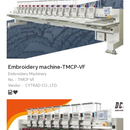
Embroidery machine-TMCP-VF
Embroidery Machinery
No.：
TMCP-VF
Vendor：
CYTRAD CO., LTD.