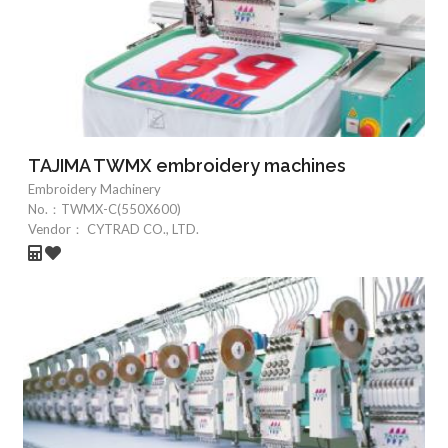
TAJIMA TWMX embroidery machines
Embroidery Machinery
No.：
TWMX-C(550X600)
Vendor：
CYTRAD CO., LTD.