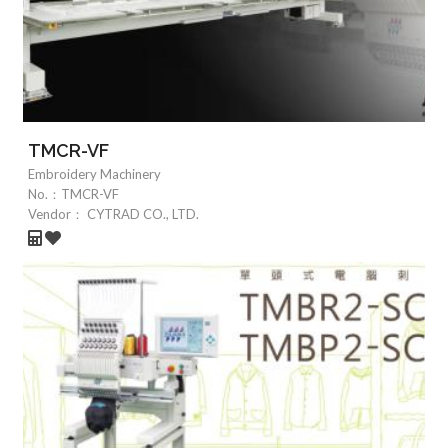
TMCR-VF
Embroidery Machinery
No.：
TMCR-VF
Vendor：
CYTRAD CO., LTD.