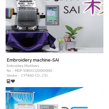
Embroidery machine-SAI
Embroidery Machinery
No.：
MDP-S0801C(200X300)S
Vendor：
CYTRAD CO., LTD.