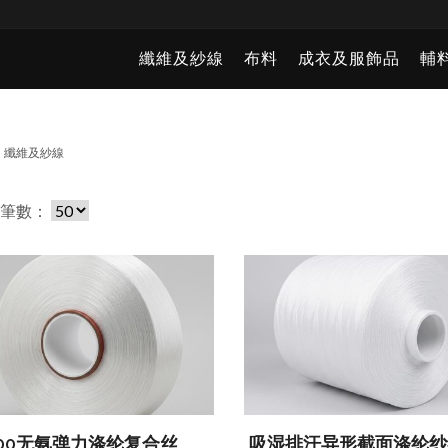
纖維及紗線
布料
成衣及服飾品
輔
纖維及紗線
頁筆數：
400无氨弹力涤纶复合丝
吸湿排汗异形截面涤纶纱