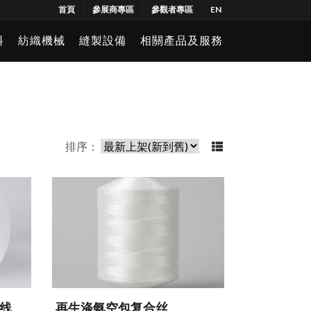
首頁
參展商專區
參觀者專區
EN
料
紡織機械
縫製設備
相關產品及服務
排序：
线
再生涤氨空包复合丝