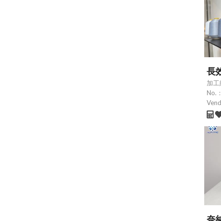
長
加工
No.
Ven
奈納