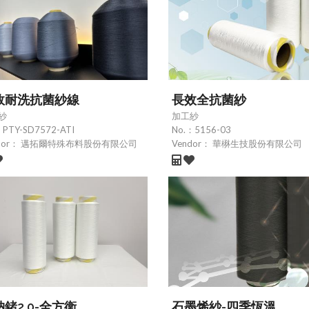
效耐洗抗菌紗線
長效全抗菌紗
紗
加工紗
：
PTY-SD7572-ATI
No.：
5156-03
dor：
邁拓爾特殊布料股份有限公司
Vendor：
華楙生技股份有限公司
鍺2.0-全方衛
石墨烯紗-四季恆溫