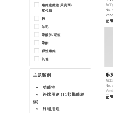
加工
纖維素纖維 萊賽爾/
No.
莫代爾
Ven
棉
羊毛
聚醯胺/尼龍
聚酯
彈性纖維
其他
麻
主題類別
加工
No.
功能性
Ven
終端用途 (11類機能結
構)
終端用途