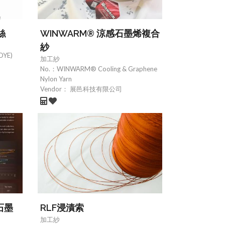
絲
WINWARM® 涼感石墨烯複合
紗
DYE)
加工紗
No.：
WINWARM® Cooling & Graphene
Nylon Yarn
Vendor：
展邑科技有限公司
e石墨
RLF浸漬索
加工紗