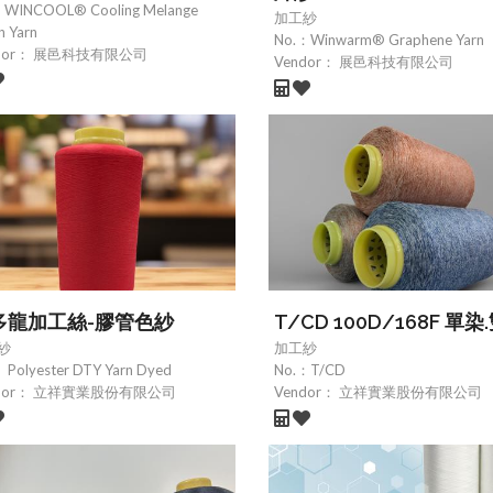
：
WINCOOL® Cooling Melange
加工紗
n Yarn
No.：
Winwarm® Graphene Yarn
dor：
展邑科技有限公司
Vendor：
展邑科技有限公司
多龍加工絲-膠管色紗
T/CD 100D/168F 單染
紗
加工紗
：
Polyester DTY Yarn Dyed
No.：
T/CD
dor：
立祥實業股份有限公司
Vendor：
立祥實業股份有限公司