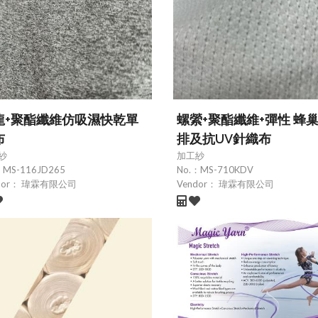
龍+聚酯纖維仿吸濕快乾單
螺縈+聚酯纖維+彈性 蜂
布
排及抗UV針織布
紗
加工紗
：
MS-116JD265
No.：
MS-710KDV
dor：
瑋霖有限公司
Vendor：
瑋霖有限公司