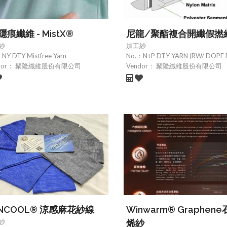
隱痕纖維 - MistX®
尼龍/聚酯複合開纖假撚
紗
加工紗
：
NY DTY Mistfree Yarn
No.：
N+P DTY YARN (RW/ DOPE 
dor：
聚隆纖維股份有限公司
Vendor：
聚隆纖維股份有限公司
NCOOL® 涼感麻花紗線
Winwarm® Graphen
紗
烯紗