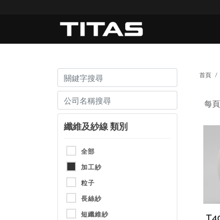
首頁
每
纖維及紗線 類別
全部
加工紗
粒子
長絲紗
短纖維紗
T