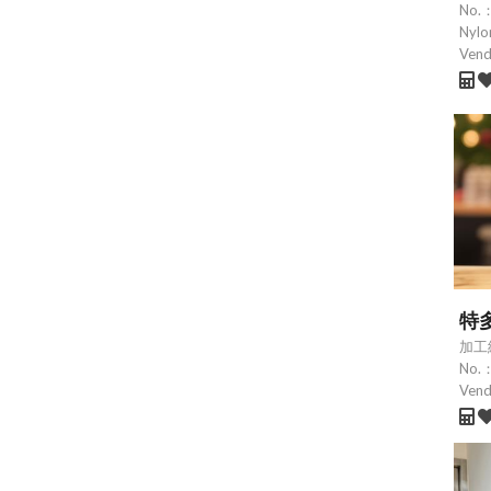
No.
Nylo
Ven
特
加工
No.
Ven