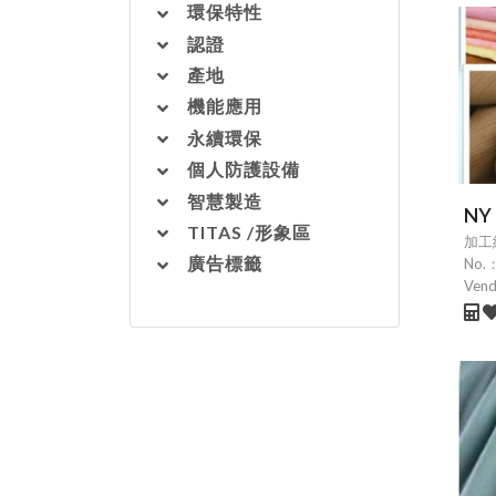
環保特性
認證
產地
機能應用
永續環保
個人防護設備
智慧製造
NY
TITAS /形象區
加工
廣告標籤
No.
Ven