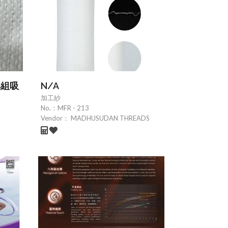
巢組吸
N/A
加工紗
No.：
MFR - 213
Vendor：
MADHUSUDAN THREADS