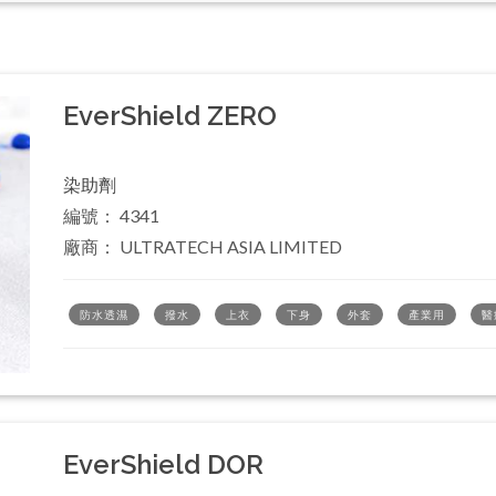
EverShield ZERO
染助劑
編號： 4341
廠商： ULTRATECH ASIA LIMITED
防水透濕
撥水
上衣
下身
外套
產業用
醫
EverShield DOR