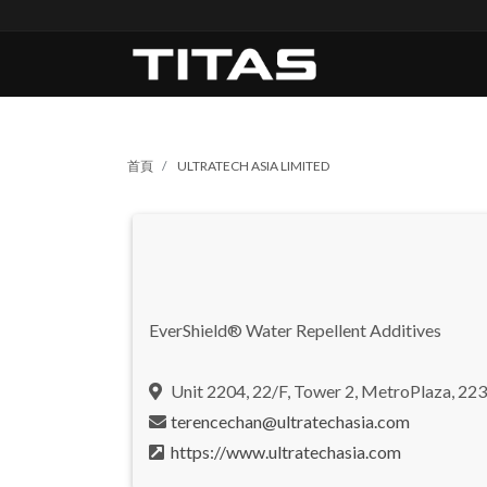
首頁
ULTRATECH ASIA LIMITED
EverShield® Water Repellent Additives
Unit 2204, 22/F, Tower 2, MetroPlaza, 22
terencechan@ultratechasia.com
https://www.ultratechasia.com